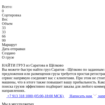
Всего:
0
Сортировка
Вес
Объем
33
33
66
99
Маршрут
Дата отправки
Создано
О грузе
НАЙТИ ГРУЗ из Саратова в Щёлково
Вы можете быстро найти груз Саратов - Щёлково по заданным п
предложения или размещения груза требуется простая регистра
сервис напрямую соединяет вас с клиентами. При этом не сто
машины, что в итоге также повышает вашу прибыльность. Како
поиска грузов эффективно подбирает заказы для любого комме
направлениях.
+7 913 318 1000 (05:00-18:00 МСК)
Написать нам
supp
Мы в мессенджерах