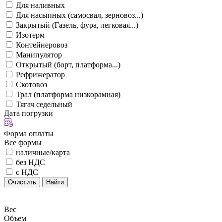
Для наливных
Для насыпных (самосвал, зерновоз...)
Закрытый (Газель, фура, легковая...)
Изотерм
Контейнеровоз
Манипулятор
Открытый (борт, платформа...)
Рефрижератор
Скотовоз
Трал (платформа низкорамная)
Тягач седельный
Дата погрузки
Форма оплаты
Все формы
наличные/карта
без НДС
с НДС
Очистить
Найти
Вес
Объем