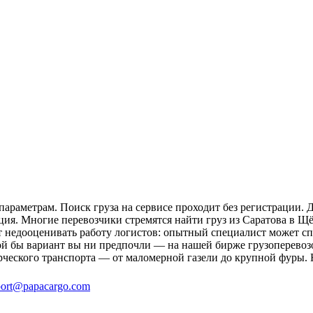
араметрам. Поиск груза на сервисе проходит без регистрации. 
ция. Многие перевозчики стремятся найти груз из Саратова в Щё
ит недооценивать работу логистов: опытный специалист может 
й бы вариант вы ни предпочли — на нашей бирже грузоперевозо
рческого транспорта — от маломерной газели до крупной фуры. 
ort@papacargo.com