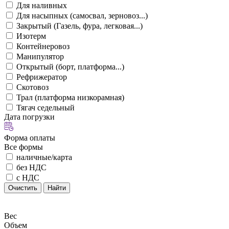
Для наливных
Для насыпных (самосвал, зерновоз...)
Закрытый (Газель, фура, легковая...)
Изотерм
Контейнеровоз
Манипулятор
Открытый (борт, платформа...)
Рефрижератор
Скотовоз
Трал (платформа низкорамная)
Тягач седельный
Дата погрузки
Форма оплаты
Все формы
наличные/карта
без НДС
с НДС
Очистить
Найти
Вес
Объем