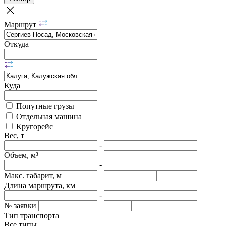
Маршрут
Откуда
Куда
Попутные грузы
Отдельная машина
Кругорейс
Вес, т
-
Объем, м³
-
Макс. габарит, м
Длина маршрута, км
-
№ заявки
Тип транспорта
Все типы