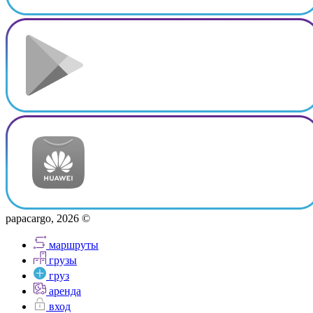
papacargo, 2026 ©
маршруты
грузы
груз
аренда
вход