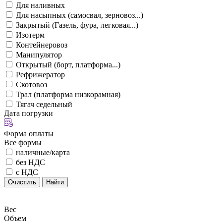
Для наливных
Для насыпных (самосвал, зерновоз...)
Закрытый (Газель, фура, легковая...)
Изотерм
Контейнеровоз
Манипулятор
Открытый (борт, платформа...)
Рефрижератор
Скотовоз
Трал (платформа низкорамная)
Тягач седельный
Дата погрузки
Форма оплаты
Все формы
наличные/карта
без НДС
с НДС
Очистить
Найти
Вес
Объем