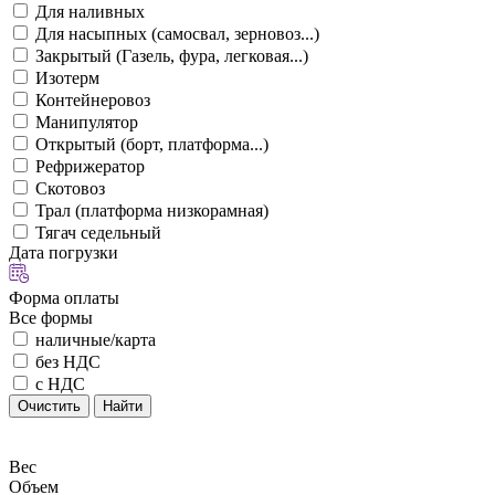
Для наливных
Для насыпных (самосвал, зерновоз...)
Закрытый (Газель, фура, легковая...)
Изотерм
Контейнеровоз
Манипулятор
Открытый (борт, платформа...)
Рефрижератор
Скотовоз
Трал (платформа низкорамная)
Тягач седельный
Дата погрузки
Форма оплаты
Все формы
наличные/карта
без НДС
с НДС
Очистить
Найти
Вес
Объем