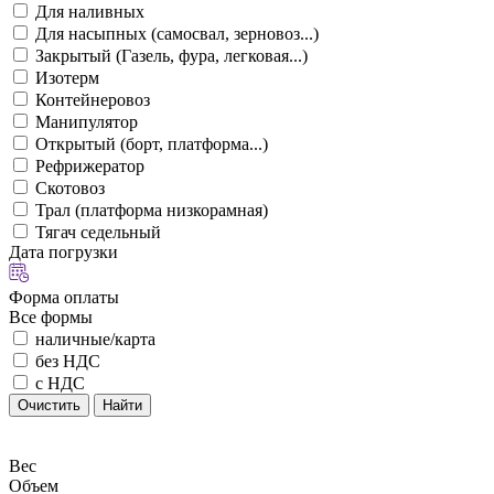
Для наливных
Для насыпных (самосвал, зерновоз...)
Закрытый (Газель, фура, легковая...)
Изотерм
Контейнеровоз
Манипулятор
Открытый (борт, платформа...)
Рефрижератор
Скотовоз
Трал (платформа низкорамная)
Тягач седельный
Дата погрузки
Форма оплаты
Все формы
наличные/карта
без НДС
с НДС
Очистить
Найти
Вес
Объем