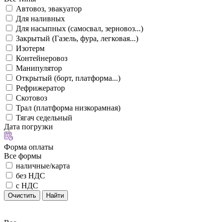
Автовоз, эвакуатор
Для наливных
Для насыпных (самосвал, зерновоз...)
Закрытый (Газель, фура, легковая...)
Изотерм
Контейнеровоз
Манипулятор
Открытый (борт, платформа...)
Рефрижератор
Скотовоз
Трал (платформа низкорамная)
Тягач седельный
Дата погрузки
Форма оплаты
Все формы
наличные/карта
без НДС
с НДС
Очистить
Найти