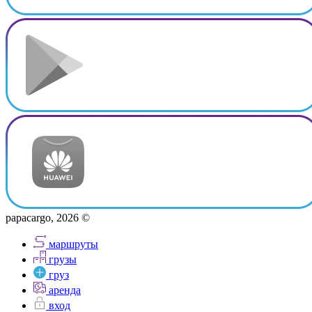
papacargo, 2026 ©
маршруты
грузы
груз
аренда
вход