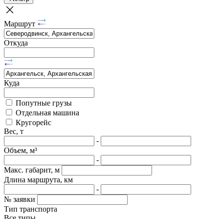
Маршрут
Откуда
Куда
Попутные грузы
Отдельная машина
Кругорейс
Вес, т
-
Объем, м³
-
Макс. габарит, м
Длина маршрута, км
-
№ заявки
Тип транспорта
Все типы