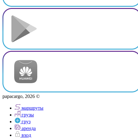
papacargo, 2026 ©
маршруты
грузы
груз
аренда
вход