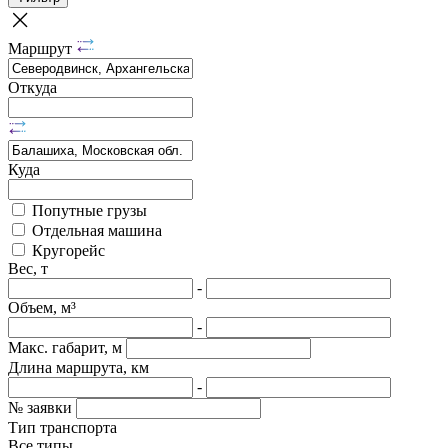
Маршрут
Откуда
Куда
Попутные грузы
Отдельная машина
Кругорейс
Вес, т
-
Объем, м³
-
Макс. габарит, м
Длина маршрута, км
-
№ заявки
Тип транспорта
Все типы