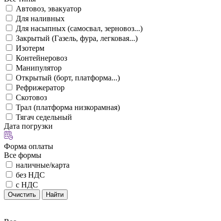
Автовоз, эвакуатор
Для наливных
Для насыпных (самосвал, зерновоз...)
Закрытый (Газель, фура, легковая...)
Изотерм
Контейнеровоз
Манипулятор
Открытый (борт, платформа...)
Рефрижератор
Скотовоз
Трал (платформа низкорамная)
Тягач седельный
Дата погрузки
Форма оплаты
Все формы
наличные/карта
без НДС
с НДС
Очистить
Найти