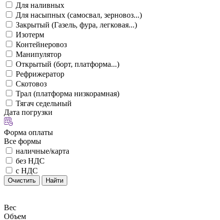
Для наливных
Для насыпных (самосвал, зерновоз...)
Закрытый (Газель, фура, легковая...)
Изотерм
Контейнеровоз
Манипулятор
Открытый (борт, платформа...)
Рефрижератор
Скотовоз
Трал (платформа низкорамная)
Тягач седельный
Дата погрузки
Форма оплаты
Все формы
наличные/карта
без НДС
с НДС
Очистить
Найти
Вес
Объем