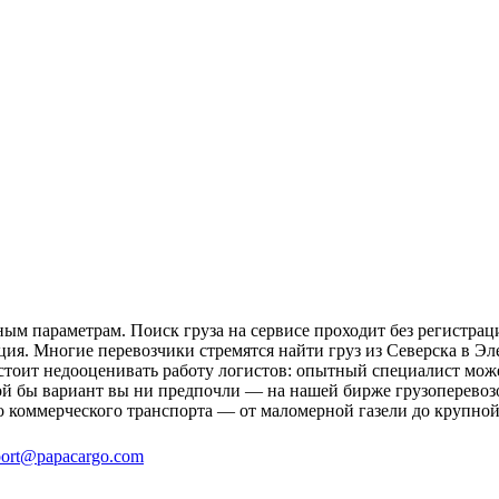
ным параметрам. Поиск груза на сервисе проходит без регистрац
ия. Многие перевозчики стремятся найти груз из Северска в Эле
 стоит недооценивать работу логистов: опытный специалист мо
й бы вариант вы ни предпочли — на нашей бирже грузоперевозок
о коммерческого транспорта — от маломерной газели до крупной
ort@papacargo.com