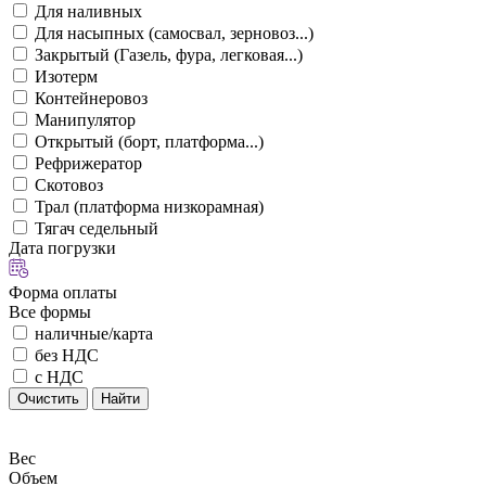
Для наливных
Для насыпных (самосвал, зерновоз...)
Закрытый (Газель, фура, легковая...)
Изотерм
Контейнеровоз
Манипулятор
Открытый (борт, платформа...)
Рефрижератор
Скотовоз
Трал (платформа низкорамная)
Тягач седельный
Дата погрузки
Форма оплаты
Все формы
наличные/карта
без НДС
с НДС
Очистить
Найти
Вес
Объем