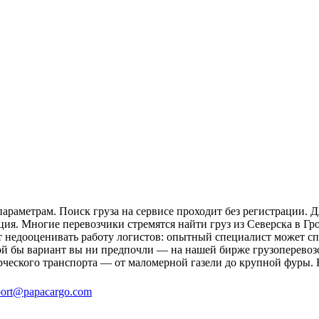
араметрам. Поиск груза на сервисе проходит без регистрации. Д
ция. Многие перевозчики стремятся найти груз из Северска в Гр
ит недооценивать работу логистов: опытный специалист может 
й бы вариант вы ни предпочли — на нашей бирже грузоперевозо
рческого транспорта — от маломерной газели до крупной фуры. 
ort@papacargo.com