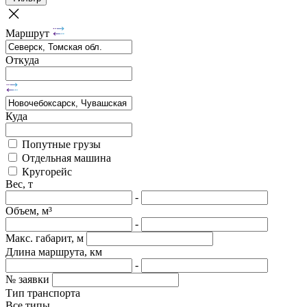
Маршрут
Откуда
Куда
Попутные грузы
Отдельная машина
Кругорейс
Вес, т
-
Объем, м³
-
Макс. габарит, м
Длина маршрута, км
-
№ заявки
Тип транспорта
Все типы