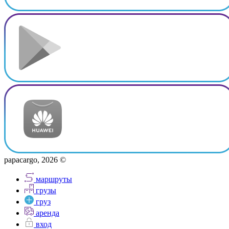
papacargo, 2026 ©
маршруты
грузы
груз
аренда
вход