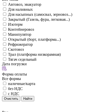
Автовоз, эвакуатор
Для наливных
Для насыпных (самосвал, зерновоз...)
Закрытый (Газель, фура, легковая...)
Изотерм
Контейнеровоз
Манипулятор
Открытый (борт, платформа...)
Рефрижератор
Скотовоз
Трал (платформа низкорамная)
Тягач седельный
Дата погрузки
Форма оплаты
Все формы
наличные/карта
без НДС
с НДС
Очистить
Найти