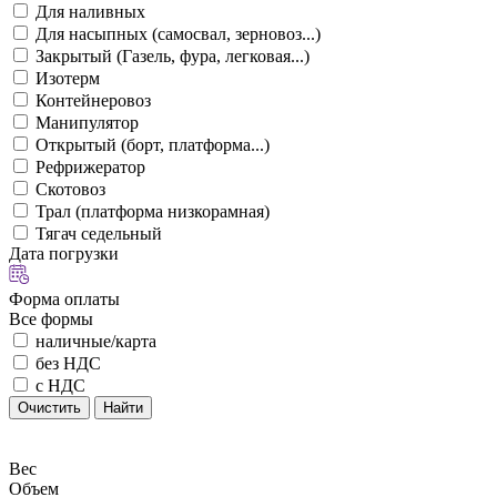
Для наливных
Для насыпных (самосвал, зерновоз...)
Закрытый (Газель, фура, легковая...)
Изотерм
Контейнеровоз
Манипулятор
Открытый (борт, платформа...)
Рефрижератор
Скотовоз
Трал (платформа низкорамная)
Тягач седельный
Дата погрузки
Форма оплаты
Все формы
наличные/карта
без НДС
с НДС
Очистить
Найти
Вес
Объем