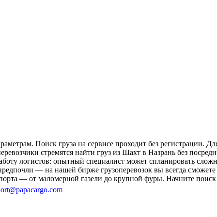
аметрам. Поиск груза на сервисе проходит без регистрации. Дл
перевозчики стремятся найти груз из Шахт в Назрань без посред
 работу логистов: опытный специалист может спланировать слож
редпочли — на нашей бирже грузоперевозок вы всегда сможете 
порта — от маломерной газели до крупной фуры. Начните поиск 
ort@papacargo.com