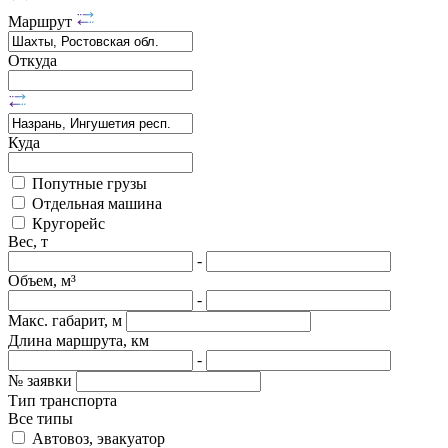
Маршрут
Откуда
Куда
Попутные грузы
Отдельная машина
Кругорейс
Вес, т
-
Объем, м³
-
Макс. габарит, м
Длина маршрута, км
-
№ заявки
Тип транспорта
Все типы
Автовоз, эвакуатор