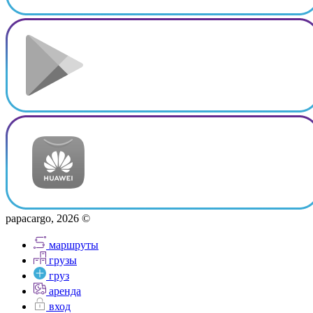
papacargo, 2026 ©
маршруты
грузы
груз
аренда
вход