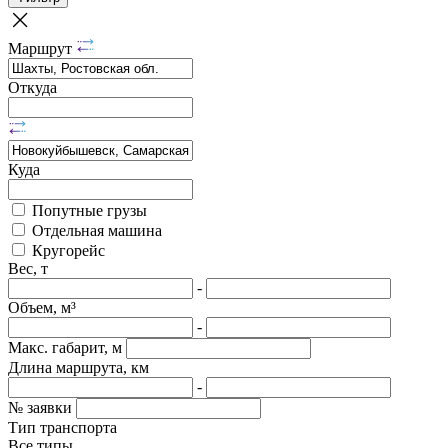
Маршрут
Откуда
Куда
Попутные грузы
Отдельная машина
Кругорейс
Вес, т
-
Объем, м³
-
Макс. габарит, м
Длина маршрута, км
-
№ заявки
Тип транспорта
Все типы