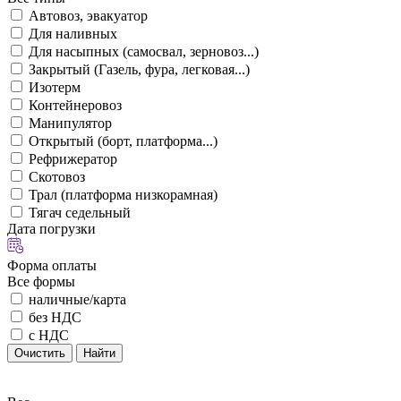
Автовоз, эвакуатор
Для наливных
Для насыпных (самосвал, зерновоз...)
Закрытый (Газель, фура, легковая...)
Изотерм
Контейнеровоз
Манипулятор
Открытый (борт, платформа...)
Рефрижератор
Скотовоз
Трал (платформа низкорамная)
Тягач седельный
Дата погрузки
Форма оплаты
Все формы
наличные/карта
без НДС
с НДС
Очистить
Найти