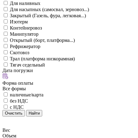
Для наливных
Для насыпных (самосвал, зерновоз...)
Закрытый (Газель, фура, легковая...)
Изотерм
Контейнеровоз
Манипулятор
Открытый (борт, платформа...)
Рефрижератор
Скотовоз
Трал (платформа низкорамная)
Тягач седельный
Дата погрузки
Форма оплаты
Все формы
наличные/карта
без НДС
с НДС
Очистить
Найти
Вес
Объем