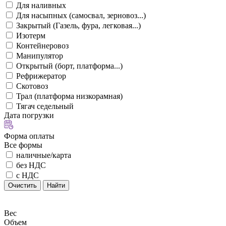
Для наливных
Для насыпных (самосвал, зерновоз...)
Закрытый (Газель, фура, легковая...)
Изотерм
Контейнеровоз
Манипулятор
Открытый (борт, платформа...)
Рефрижератор
Скотовоз
Трал (платформа низкорамная)
Тягач седельный
Дата погрузки
Форма оплаты
Все формы
наличные/карта
без НДС
с НДС
Очистить
Найти
Вес
Объем