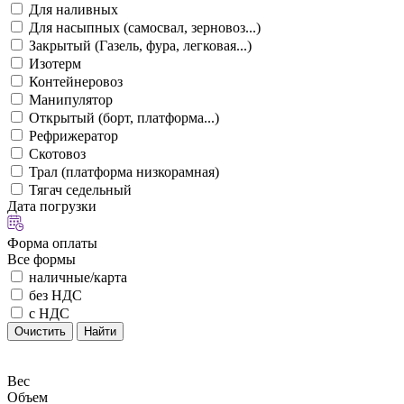
Для наливных
Для насыпных (самосвал, зерновоз...)
Закрытый (Газель, фура, легковая...)
Изотерм
Контейнеровоз
Манипулятор
Открытый (борт, платформа...)
Рефрижератор
Скотовоз
Трал (платформа низкорамная)
Тягач седельный
Дата погрузки
Форма оплаты
Все формы
наличные/карта
без НДС
с НДС
Очистить
Найти
Вес
Объем