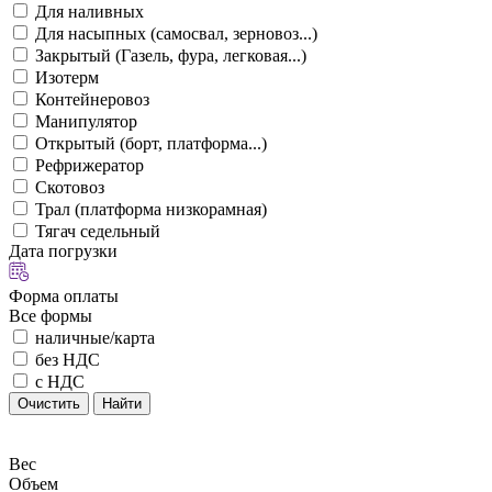
Для наливных
Для насыпных (самосвал, зерновоз...)
Закрытый (Газель, фура, легковая...)
Изотерм
Контейнеровоз
Манипулятор
Открытый (борт, платформа...)
Рефрижератор
Скотовоз
Трал (платформа низкорамная)
Тягач седельный
Дата погрузки
Форма оплаты
Все формы
наличные/карта
без НДС
с НДС
Очистить
Найти
Вес
Объем