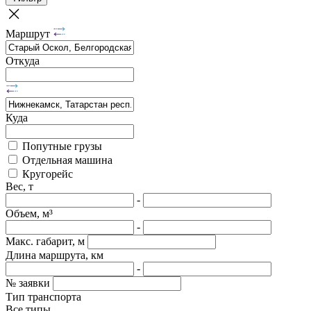
Маршрут
Откуда
Куда
Попутные грузы
Отдельная машина
Кругорейс
Вес, т
-
Объем, м³
-
Макс. габарит, м
Длина маршрута, км
-
№ заявки
Тип транспорта
Все типы