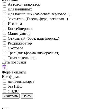
Автовоз, эвакуатор
Для наливных
Для насыпных (самосвал, зерновоз...)
Закрытый (Газель, фура, легковая...)
Изотерм
Контейнеровоз
Манипулятор
Открытый (борт, платформа...)
Рефрижератор
Скотовоз
Трал (платформа низкорамная)
Тягач седельный
Дата погрузки
Форма оплаты
Все формы
наличные/карта
без НДС
с НДС
Очистить
Найти