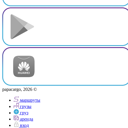
papacargo, 2026 ©
маршруты
грузы
груз
аренда
вход