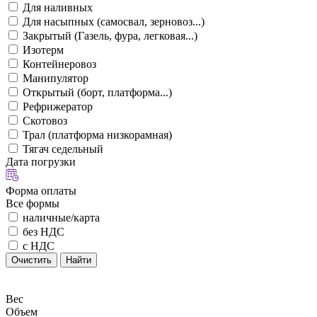
Для наливных
Для насыпных (самосвал, зерновоз...)
Закрытый (Газель, фура, легковая...)
Изотерм
Контейнеровоз
Манипулятор
Открытый (борт, платформа...)
Рефрижератор
Скотовоз
Трал (платформа низкорамная)
Тягач седельный
Дата погрузки
Форма оплаты
Все формы
наличные/карта
без НДС
с НДС
Очистить
Найти
Вес
Объем