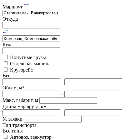
Маршрут
Откуда
Куда
Попутные грузы
Отдельная машина
Кругорейс
Вес, т
-
Объем, м³
-
Макс. габарит, м
Длина маршрута, км
-
№ заявки
Тип транспорта
Все типы
Автовоз, эвакуатор