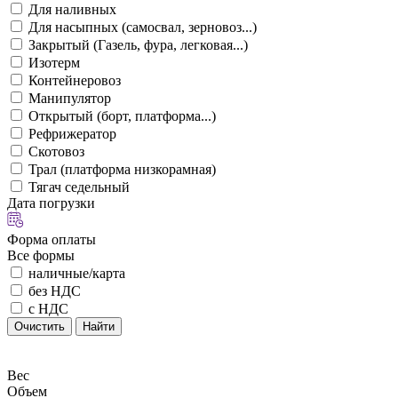
Для наливных
Для насыпных (самосвал, зерновоз...)
Закрытый (Газель, фура, легковая...)
Изотерм
Контейнеровоз
Манипулятор
Открытый (борт, платформа...)
Рефрижератор
Скотовоз
Трал (платформа низкорамная)
Тягач седельный
Дата погрузки
Форма оплаты
Все формы
наличные/карта
без НДС
с НДС
Очистить
Найти
Вес
Объем