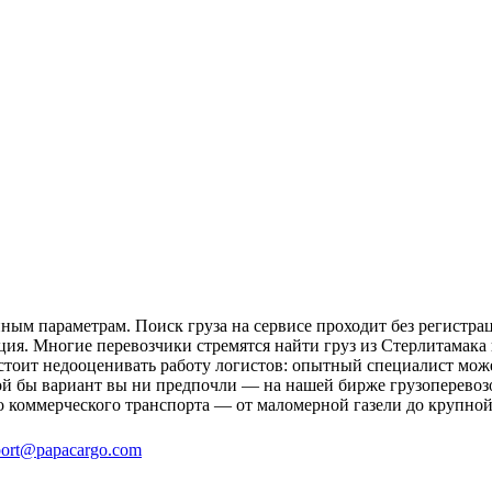
ным параметрам. Поиск груза на сервисе проходит без регистра
ция. Многие перевозчики стремятся найти груз из Стерлитамака 
 стоит недооценивать работу логистов: опытный специалист мо
й бы вариант вы ни предпочли — на нашей бирже грузоперевозо
о коммерческого транспорта — от маломерной газели до крупной
ort@papacargo.com