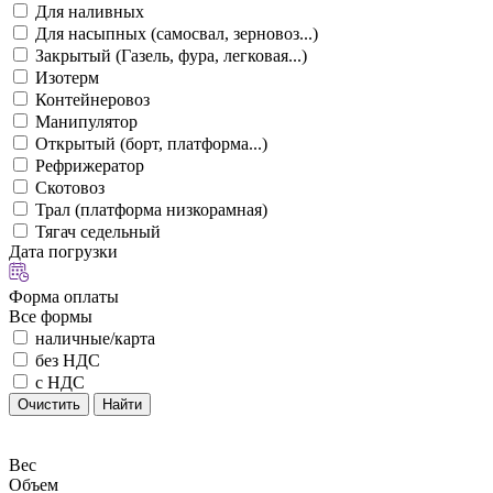
Для наливных
Для насыпных (самосвал, зерновоз...)
Закрытый (Газель, фура, легковая...)
Изотерм
Контейнеровоз
Манипулятор
Открытый (борт, платформа...)
Рефрижератор
Скотовоз
Трал (платформа низкорамная)
Тягач седельный
Дата погрузки
Форма оплаты
Все формы
наличные/карта
без НДС
с НДС
Очистить
Найти
Вес
Объем