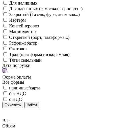
Для наливных
Для насыпных (самосвал, зерновоз...)
Закрытый (Газель, фура, легковая...)
Изотерм
Контейнеровоз
Манипулятор
Открытый (борт, платформа...)
Рефрижератор
Скотовоз
Трал (платформа низкорамная)
Тягач седельный
Дата погрузки
Форма оплаты
Все формы
наличные/карта
без НДС
с НДС
Очистить
Найти
Вес
Объем