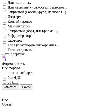
Для наливных
Для насыпных (самосвал, зерновоз...)
Закрытый (Газель, фура, легковая...)
Изотерм
Контейнеровоз
Манипулятор
Открытый (борт, платформа...)
Рефрижератор
Скотовоз
Трал (платформа низкорамная)
Тягач седельный
Дата погрузки
Форма оплаты
Все формы
наличные/карта
без НДС
с НДС
Очистить
Найти
Вес
Объем