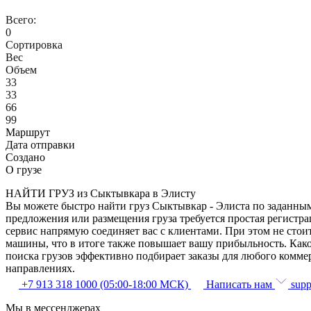
Всего:
0
Сортировка
Вес
Объем
33
33
66
99
Маршрут
Дата отправки
Создано
О грузе
НАЙТИ ГРУЗ из Сыктывкара в Элисту
Вы можете быстро найти груз Сыктывкар - Элиста по заданным 
предложения или размещения груза требуется простая регистра
сервис напрямую соединяет вас с клиентами. При этом не сто
машины, что в итоге также повышает вашу прибыльность. Како
поиска грузов эффективно подбирает заказы для любого комме
направлениях.
+7 913 318 1000 (05:00-18:00 МСК)
Написать нам
supp
Мы в мессенджерах