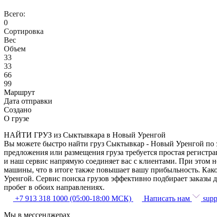
Всего:
0
Сортировка
Вес
Объем
33
33
66
99
Маршрут
Дата отправки
Создано
О грузе
НАЙТИ ГРУЗ из Сыктывкара в Новый Уренгой
Вы можете быстро найти груз Сыктывкар - Новый Уренгой по з
предложения или размещения груза требуется простая регистра
и наш сервис напрямую соединяет вас с клиентами. При этом 
машины, что в итоге также повышает вашу прибыльность. Как
Уренгой. Сервис поиска грузов эффективно подбирает заказы 
пробег в обоих направлениях.
+7 913 318 1000 (05:00-18:00 МСК)
Написать нам
supp
Мы в мессенджерах