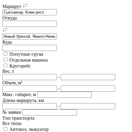
Маршрут
Откуда
Куда
Попутные грузы
Отдельная машина
Кругорейс
Вес, т
-
Объем, м³
-
Макс. габарит, м
Длина маршрута, км
-
№ заявки
Тип транспорта
Все типы
Автовоз, эвакуатор