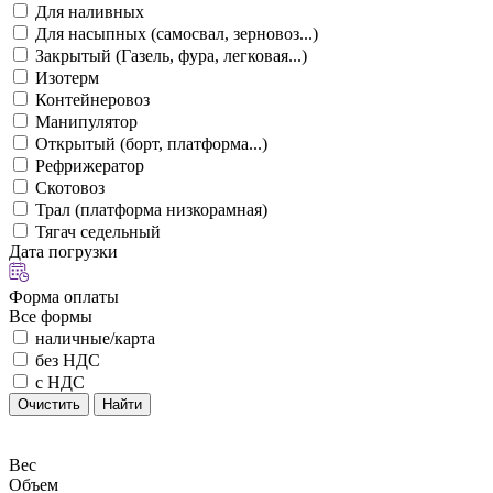
Для наливных
Для насыпных (самосвал, зерновоз...)
Закрытый (Газель, фура, легковая...)
Изотерм
Контейнеровоз
Манипулятор
Открытый (борт, платформа...)
Рефрижератор
Скотовоз
Трал (платформа низкорамная)
Тягач седельный
Дата погрузки
Форма оплаты
Все формы
наличные/карта
без НДС
с НДС
Очистить
Найти
Вес
Объем