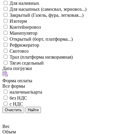
Для наливных
Для насыпных (самосвал, зерновоз...)
Закрытый (Газель, фура, легковая...)
Изотерм
Контейнеровоз
Манипулятор
Открытый (борт, платформа...)
Рефрижератор
Скотовоз
Трал (платформа низкорамная)
Тягач седельный
Дата погрузки
Форма оплаты
Все формы
наличные/карта
без НДС
с НДС
Очистить
Найти
Вес
Объем