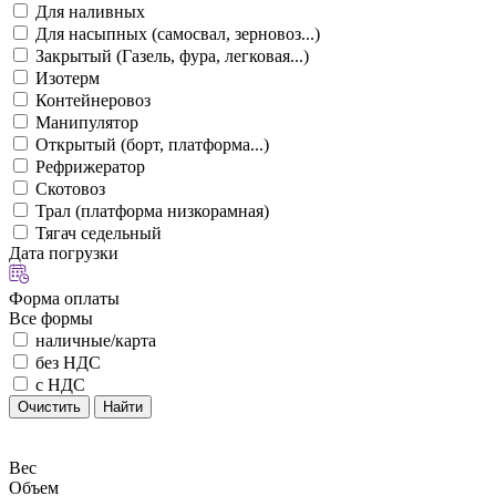
Для наливных
Для насыпных (самосвал, зерновоз...)
Закрытый (Газель, фура, легковая...)
Изотерм
Контейнеровоз
Манипулятор
Открытый (борт, платформа...)
Рефрижератор
Скотовоз
Трал (платформа низкорамная)
Тягач седельный
Дата погрузки
Форма оплаты
Все формы
наличные/карта
без НДС
с НДС
Очистить
Найти
Вес
Объем