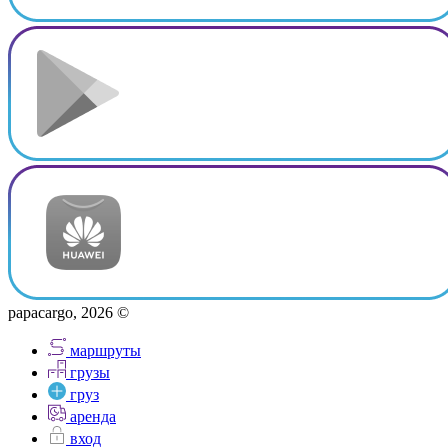
papacargo, 2026 ©
маршруты
грузы
груз
аренда
вход