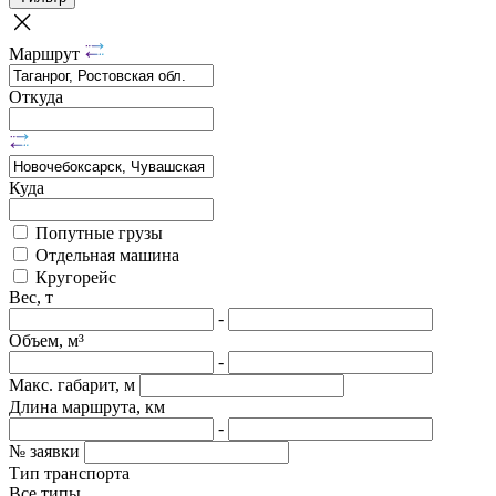
Маршрут
Откуда
Куда
Попутные грузы
Отдельная машина
Кругорейс
Вес, т
-
Объем, м³
-
Макс. габарит, м
Длина маршрута, км
-
№ заявки
Тип транспорта
Все типы