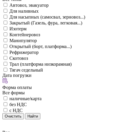
Автовоз, эвакуатор
Для наливных
Для насыпных (самосвал, зерновоз...)
Закрытый (Газель, фура, легковая...)
Изотерм
Контейнеровоз
Манипулятор
Открытый (борт, платформа...)
Рефрижератор
Скотовоз
Трал (платформа низкорамная)
Тягач седельный
Дата погрузки
Форма оплаты
Все формы
наличные/карта
без НДС
с НДС
Очистить
Найти