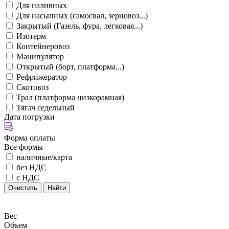
Для наливных
Для насыпных (самосвал, зерновоз...)
Закрытый (Газель, фура, легковая...)
Изотерм
Контейнеровоз
Манипулятор
Открытый (борт, платформа...)
Рефрижератор
Скотовоз
Трал (платформа низкорамная)
Тягач седельный
Дата погрузки
Форма оплаты
Все формы
наличные/карта
без НДС
с НДС
Очистить
Найти
Вес
Объем