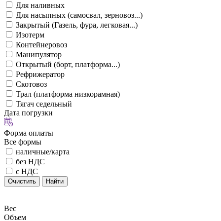
Для наливных
Для насыпных (самосвал, зерновоз...)
Закрытый (Газель, фура, легковая...)
Изотерм
Контейнеровоз
Манипулятор
Открытый (борт, платформа...)
Рефрижератор
Скотовоз
Трал (платформа низкорамная)
Тягач седельный
Дата погрузки
Форма оплаты
Все формы
наличные/карта
без НДС
с НДС
Очистить
Найти
Вес
Объем