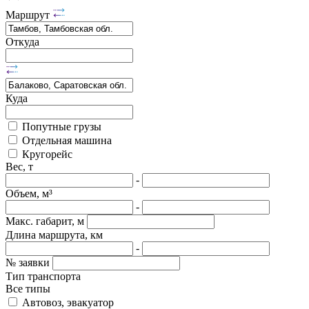
Маршрут
Откуда
Куда
Попутные грузы
Отдельная машина
Кругорейс
Вес, т
-
Объем, м³
-
Макс. габарит, м
Длина маршрута, км
-
№ заявки
Тип транспорта
Все типы
Автовоз, эвакуатор