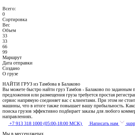
Всего:
0
Сортировка
Вес
Объем
33
33
66
99
Маршрут
Дата отправки
Создано
О грузе
НАЙТИ ГРУЗ из Тамбова в Балаково
Вы можете быстро найти груз Тамбов - Балаково по заданным п
предложения или размещения груза требуется простая регистра
сервис напрямую соединяет вас с клиентами. При этом не сто
машины, что в итоге также повышает вашу прибыльность. Како
поиска грузов эффективно подбирает заказы для любого комме
направлениях.
+7 913 318 1000 (05:00-18:00 МСК)
Написать нам
supp
Мы в мессенджерах