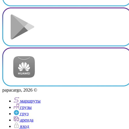
papacargo, 2026 ©
маршруты
грузы
груз
аренда
вход