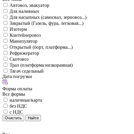
Автовоз, эвакуатор
Для наливных
Для насыпных (самосвал, зерновоз...)
Закрытый (Газель, фура, легковая...)
Изотерм
Контейнеровоз
Манипулятор
Открытый (борт, платформа...)
Рефрижератор
Скотовоз
Трал (платформа низкорамная)
Тягач седельный
Дата погрузки
Форма оплаты
Все формы
наличные/карта
без НДС
с НДС
Очистить
Найти