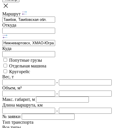
Маршрут
Откуда
Куда
Попутные грузы
Отдельная машина
Кругорейс
Вес, т
-
Объем, м³
-
Макс. габарит, м
Длина маршрута, км
-
№ заявки
Тип транспорта
Все типы