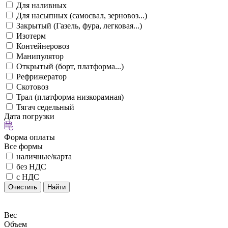
Для наливных
Для насыпных (самосвал, зерновоз...)
Закрытый (Газель, фура, легковая...)
Изотерм
Контейнеровоз
Манипулятор
Открытый (борт, платформа...)
Рефрижератор
Скотовоз
Трал (платформа низкорамная)
Тягач седельный
Дата погрузки
Форма оплаты
Все формы
наличные/карта
без НДС
с НДС
Очистить
Найти
Вес
Объем