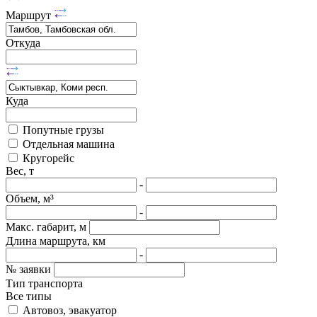
Маршрут
Откуда
Куда
Попутные грузы
Отдельная машина
Кругорейс
Вес, т
-
Объем, м³
-
Макс. габарит, м
Длина маршрута, км
-
№ заявки
Тип транспорта
Все типы
Автовоз, эвакуатор