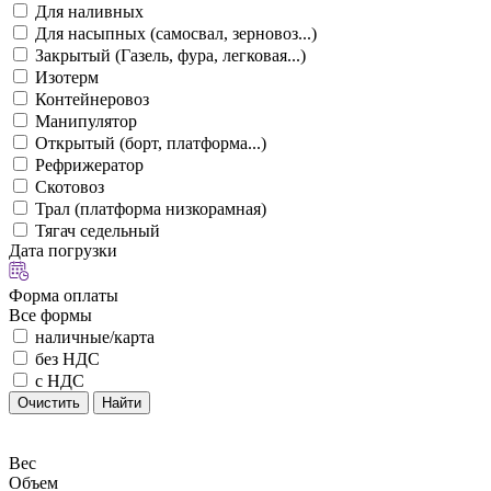
Для наливных
Для насыпных (самосвал, зерновоз...)
Закрытый (Газель, фура, легковая...)
Изотерм
Контейнеровоз
Манипулятор
Открытый (борт, платформа...)
Рефрижератор
Скотовоз
Трал (платформа низкорамная)
Тягач седельный
Дата погрузки
Форма оплаты
Все формы
наличные/карта
без НДС
с НДС
Очистить
Найти
Вес
Объем