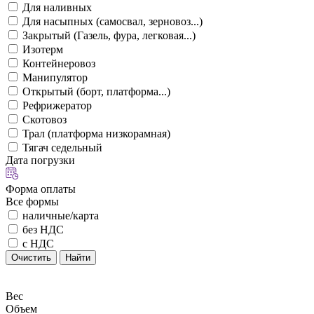
Для наливных
Для насыпных (самосвал, зерновоз...)
Закрытый (Газель, фура, легковая...)
Изотерм
Контейнеровоз
Манипулятор
Открытый (борт, платформа...)
Рефрижератор
Скотовоз
Трал (платформа низкорамная)
Тягач седельный
Дата погрузки
Форма оплаты
Все формы
наличные/карта
без НДС
с НДС
Очистить
Найти
Вес
Объем