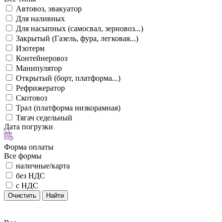
Автовоз, эвакуатор
Для наливных
Для насыпных (самосвал, зерновоз...)
Закрытый (Газель, фура, легковая...)
Изотерм
Контейнеровоз
Манипулятор
Открытый (борт, платформа...)
Рефрижератор
Скотовоз
Трал (платформа низкорамная)
Тягач седельный
Дата погрузки
Форма оплаты
Все формы
наличные/карта
без НДС
с НДС
Очистить
Найти