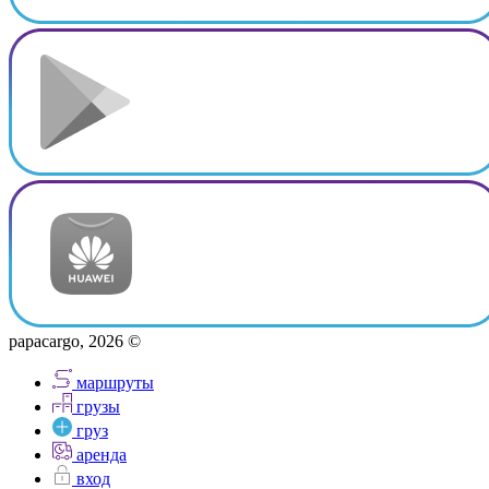
papacargo, 2026 ©
маршруты
грузы
груз
аренда
вход