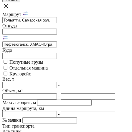
Маршрут
Откуда
Куда
Попутные грузы
Отдельная машина
Кругорейс
Вес, т
-
Объем, м³
-
Макс. габарит, м
Длина маршрута, км
-
№ заявки
Тип транспорта
Все типы