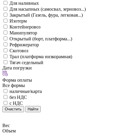
Для наливных
Для насыпных (самосвал, зерновоз...)
Закрытый (Газель, фура, легковая...)
Изотерм
Контейнеровоз
Манипулятор
Открытый (борт, платформа...)
Рефрижератор
Скотовоз
Трал (платформа низкорамная)
Тягач седельный
Дата погрузки
Форма оплаты
Все формы
наличные/карта
без НДС
с НДС
Очистить
Найти
Вес
Объем