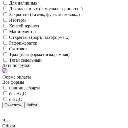
Для наливных
Для насыпных (самосвал, зерновоз...)
Закрытый (Газель, фура, легковая...)
Изотерм
Контейнеровоз
Манипулятор
Открытый (борт, платформа...)
Рефрижератор
Скотовоз
Трал (платформа низкорамная)
Тягач седельный
Дата погрузки
Форма оплаты
Все формы
наличные/карта
без НДС
с НДС
Очистить
Найти
Вес
Объем