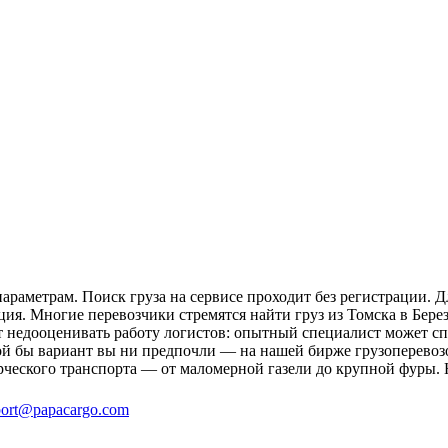
араметрам. Поиск груза на сервисе проходит без регистрации. Д
ция. Многие перевозчики стремятся найти груз из Томска в Бере
ит недооценивать работу логистов: опытный специалист может 
й бы вариант вы ни предпочли — на нашей бирже грузоперевозо
рческого транспорта — от маломерной газели до крупной фуры. 
ort@papacargo.com