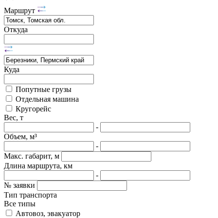
Маршрут
Откуда
Куда
Попутные грузы
Отдельная машина
Кругорейс
Вес, т
-
Объем, м³
-
Макс. габарит, м
Длина маршрута, км
-
№ заявки
Тип транспорта
Все типы
Автовоз, эвакуатор