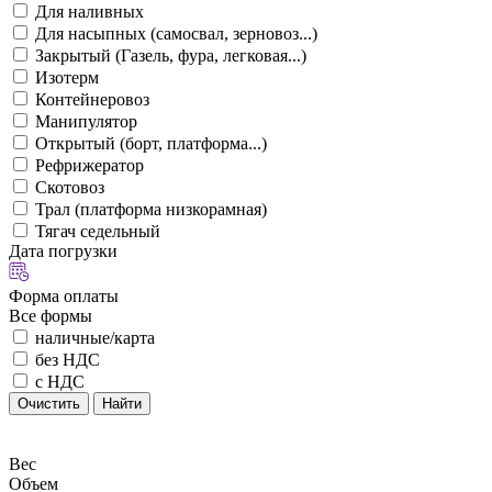
Для наливных
Для насыпных (самосвал, зерновоз...)
Закрытый (Газель, фура, легковая...)
Изотерм
Контейнеровоз
Манипулятор
Открытый (борт, платформа...)
Рефрижератор
Скотовоз
Трал (платформа низкорамная)
Тягач седельный
Дата погрузки
Форма оплаты
Все формы
наличные/карта
без НДС
с НДС
Очистить
Найти
Вес
Объем