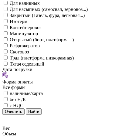
Для наливных
Для насыпных (самосвал, зерновоз...)
Закрытый (Газель, фура, легковая...)
Изотерм
Контейнеровоз
Манипулятор
Открытый (борт, платформа...)
Рефрижератор
Скотовоз
Трал (платформа низкорамная)
Тягач седельный
Дата погрузки
Форма оплаты
Все формы
наличные/карта
без НДС
с НДС
Очистить
Найти
Вес
Объем