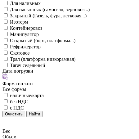
Для наливных
Для насыпных (самосвал, зерновоз...)
Закрытый (Газель, фура, легковая...)
Изотерм
Контейнеровоз
Манипулятор
Открытый (борт, платформа...)
Рефрижератор
Скотовоз
Трал (платформа низкорамная)
Тягач седельный
Дата погрузки
Форма оплаты
Все формы
наличные/карта
без НДС
с НДС
Очистить
Найти
Вес
Объем