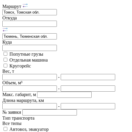
Маршрут
Откуда
Куда
Попутные грузы
Отдельная машина
Кругорейс
Вес, т
-
Объем, м³
-
Макс. габарит, м
Длина маршрута, км
-
№ заявки
Тип транспорта
Все типы
Автовоз, эвакуатор