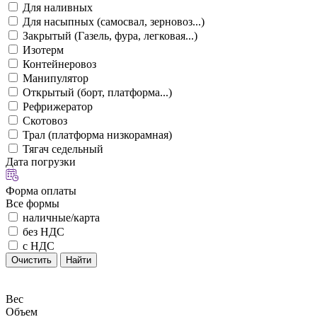
Для наливных
Для насыпных (самосвал, зерновоз...)
Закрытый (Газель, фура, легковая...)
Изотерм
Контейнеровоз
Манипулятор
Открытый (борт, платформа...)
Рефрижератор
Скотовоз
Трал (платформа низкорамная)
Тягач седельный
Дата погрузки
Форма оплаты
Все формы
наличные/карта
без НДС
с НДС
Очистить
Найти
Вес
Объем