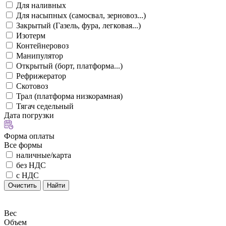
Для наливных
Для насыпных (самосвал, зерновоз...)
Закрытый (Газель, фура, легковая...)
Изотерм
Контейнеровоз
Манипулятор
Открытый (борт, платформа...)
Рефрижератор
Скотовоз
Трал (платформа низкорамная)
Тягач седельный
Дата погрузки
Форма оплаты
Все формы
наличные/карта
без НДС
с НДС
Очистить
Найти
Вес
Объем