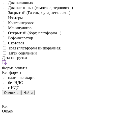
Для наливных
Для насыпных (самосвал, зерновоз...)
Закрытый (Газель, фура, легковая...)
Изотерм
Контейнеровоз
Манипулятор
Открытый (борт, платформа...)
Рефрижератор
Скотовоз
Трал (платформа низкорамная)
Тягач седельный
Дата погрузки
Форма оплаты
Все формы
наличные/карта
без НДС
с НДС
Очистить
Найти
Вес
Объем