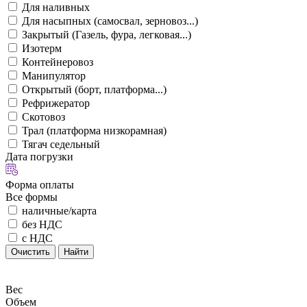
Для наливных
Для насыпных (самосвал, зерновоз...)
Закрытый (Газель, фура, легковая...)
Изотерм
Контейнеровоз
Манипулятор
Открытый (борт, платформа...)
Рефрижератор
Скотовоз
Трал (платформа низкорамная)
Тягач седельный
Дата погрузки
Форма оплаты
Все формы
наличные/карта
без НДС
с НДС
Очистить
Найти
Вес
Объем