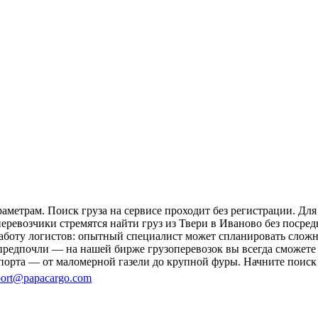
аметрам. Поиск груза на сервисе проходит без регистрации. Дл
перевозчики стремятся найти груз из Твери в Иваново без посре
 работу логистов: опытный специалист может спланировать слож
редпочли — на нашей бирже грузоперевозок вы всегда сможете н
порта — от маломерной газели до крупной фуры. Начните поиск 
ort@papacargo.com