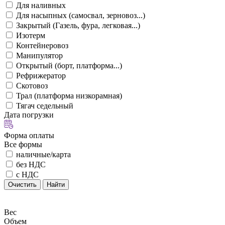
Для наливных
Для насыпных (самосвал, зерновоз...)
Закрытый (Газель, фура, легковая...)
Изотерм
Контейнеровоз
Манипулятор
Открытый (борт, платформа...)
Рефрижератор
Скотовоз
Трал (платформа низкорамная)
Тягач седельный
Дата погрузки
Форма оплаты
Все формы
наличные/карта
без НДС
с НДС
Очистить
Найти
Вес
Объем