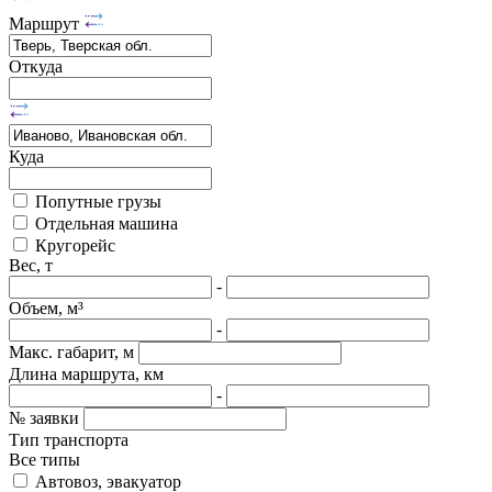
Маршрут
Откуда
Куда
Попутные грузы
Отдельная машина
Кругорейс
Вес, т
-
Объем, м³
-
Макс. габарит, м
Длина маршрута, км
-
№ заявки
Тип транспорта
Все типы
Автовоз, эвакуатор