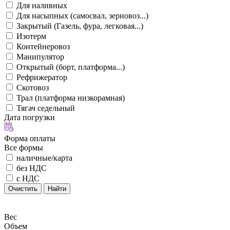
Для наливных
Для насыпных (самосвал, зерновоз...)
Закрытый (Газель, фура, легковая...)
Изотерм
Контейнеровоз
Манипулятор
Открытый (борт, платформа...)
Рефрижератор
Скотовоз
Трал (платформа низкорамная)
Тягач седельный
Дата погрузки
Форма оплаты
Все формы
наличные/карта
без НДС
с НДС
Очистить
Найти
Вес
Объем