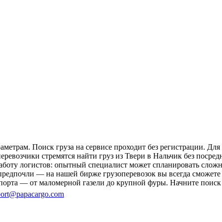
аметрам. Поиск груза на сервисе проходит без регистрации. Дл
перевозчики стремятся найти груз из Твери в Нальчик без посре
 работу логистов: опытный специалист может спланировать слож
редпочли — на нашей бирже грузоперевозок вы всегда сможете н
порта — от маломерной газели до крупной фуры. Начните поиск 
ort@papacargo.com