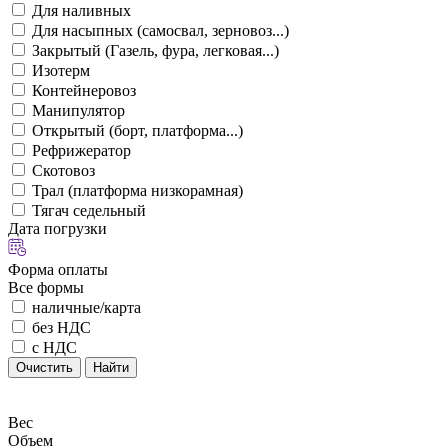
Для наливных
Для насыпных (самосвал, зерновоз...)
Закрытый (Газель, фура, легковая...)
Изотерм
Контейнеровоз
Манипулятор
Открытый (борт, платформа...)
Рефрижератор
Скотовоз
Трал (платформа низкорамная)
Тягач седельный
Дата погрузки
Форма оплаты
Все формы
наличные/карта
без НДС
с НДС
Очистить
Найти
Вес
Объем