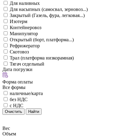
Для наливных
Для насыпных (самосвал, зерновоз...)
Закрытый (Газель, фура, легковая...)
Изотерм
Контейнеровоз
Манипулятор
Открытый (борт, платформа...)
Рефрижератор
Скотовоз
Трал (платформа низкорамная)
Тягач седельный
Дата погрузки
Форма оплаты
Все формы
наличные/карта
без НДС
с НДС
Очистить
Найти
Вес
Объем