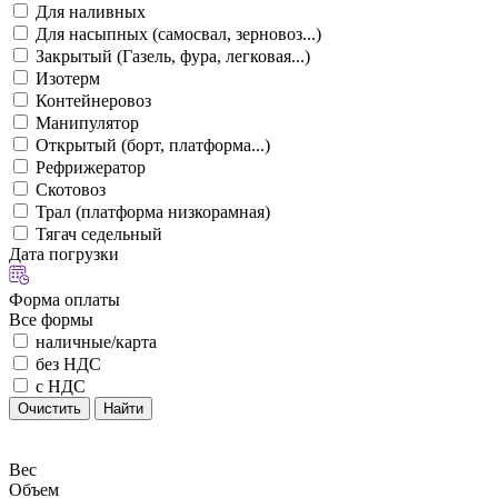
Для наливных
Для насыпных (самосвал, зерновоз...)
Закрытый (Газель, фура, легковая...)
Изотерм
Контейнеровоз
Манипулятор
Открытый (борт, платформа...)
Рефрижератор
Скотовоз
Трал (платформа низкорамная)
Тягач седельный
Дата погрузки
Форма оплаты
Все формы
наличные/карта
без НДС
с НДС
Очистить
Найти
Вес
Объем