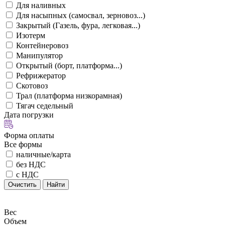
Для наливных
Для насыпных (самосвал, зерновоз...)
Закрытый (Газель, фура, легковая...)
Изотерм
Контейнеровоз
Манипулятор
Открытый (борт, платформа...)
Рефрижератор
Скотовоз
Трал (платформа низкорамная)
Тягач седельный
Дата погрузки
Форма оплаты
Все формы
наличные/карта
без НДС
с НДС
Очистить
Найти
Вес
Объем