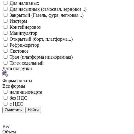
Для наливных
Для насыпных (самосвал, зерновоз...)
Закрытый (Газель, фура, легковая...)
Изотерм
Контейнеровоз
Манипулятор
Открытый (борт, платформа...)
Рефрижератор
Скотовоз
Трал (платформа низкорамная)
Тягач седельный
Дата погрузки
Форма оплаты
Все формы
наличные/карта
без НДС
с НДС
Очистить
Найти
Вес
Объем